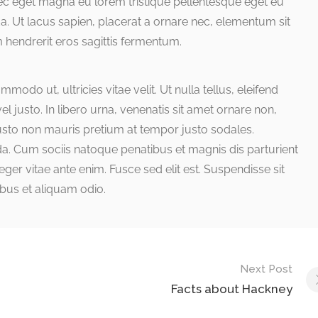
nec eget magna eu lorem tristique pellentesque eget eu
a. Ut lacus sapien, placerat a ornare nec, elementum sit
 hendrerit eros sagittis fermentum.
odo ut, ultricies vitae velit. Ut nulla tellus, eleifend
el justo. In libero urna, venenatis sit amet ornare non,
justo non mauris pretium at tempor justo sodales.
a. Cum sociis natoque penatibus et magnis dis parturient
ger vitae ante enim. Fusce sed elit est. Suspendisse sit
bus et aliquam odio.
Next Post
Facts about Hackney