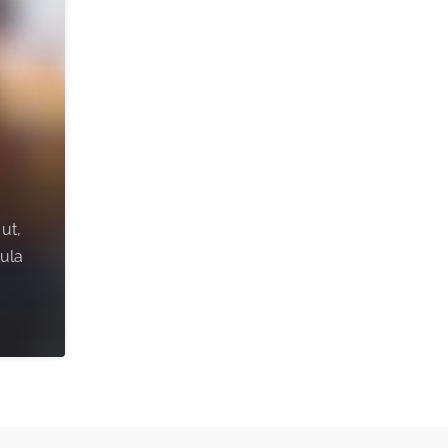
 ut,
gula