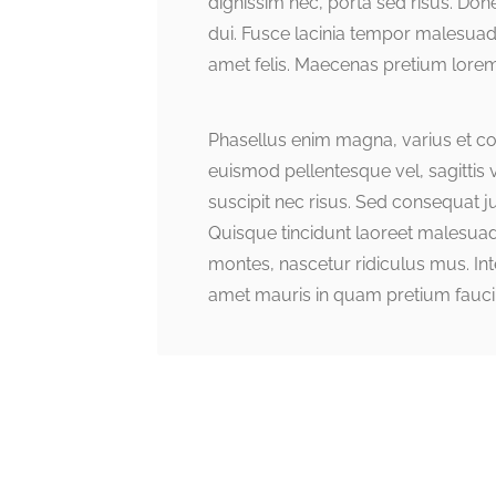
dignissim nec, porta sed risus. Do
dui. Fusce lacinia tempor malesuad
amet felis. Maecenas pretium lorem
Phasellus enim magna, varius et comm
euismod pellentesque vel, sagittis v
suscipit nec risus. Sed consequat 
Quisque tincidunt laoreet malesuad
montes, nascetur ridiculus mus. Inte
amet mauris in quam pretium fauci
Post
navigation