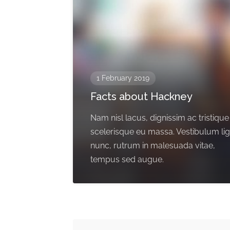
1 February 2019
Facts about Hackney
Nam nisl lacus, dignissim ac tristique
scelerisque eu massa. Vestibulum li
nunc, rutrum in malesuada vitae,
tempus sed augue.