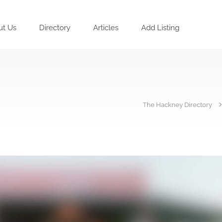
ut Us
Directory
Articles
Add Listing
The Hackney Directory